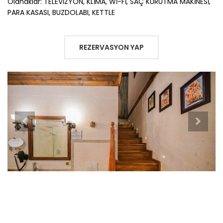
Olanaklar: TELEVİZYON, KLİMA, Wİ-Fİ, SAÇ KURUTMA MAKİNESİ,
PARA KASASI, BUZDOLABI, KETTLE
REZERVASYON YAP